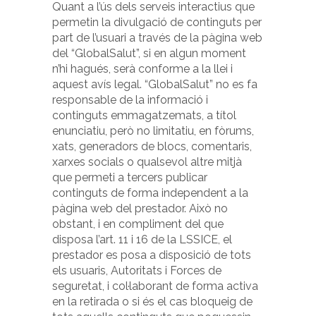
Quant a l’ús dels serveis interactius que
permetin la divulgació de continguts per
part de l’usuari a través de la pàgina web
del “GlobalSalut”, si en algun moment
n’hi hagués, serà conforme a la llei i
aquest avís legal. “GlobalSalut” no es fa
responsable de la informació i
continguts emmagatzemats, a títol
enunciatiu, però no limitatiu, en fòrums,
xats, generadors de blocs, comentaris,
xarxes socials o qualsevol altre mitjà
que permeti a tercers publicar
continguts de forma independent a la
pàgina web del prestador. Això no
obstant, i en compliment del que
disposa l’art. 11 i 16 de la LSSICE, el
prestador es posa a disposició de tots
els usuaris, Autoritats i Forces de
seguretat, i col·laborant de forma activa
en la retirada o si és el cas bloqueig de