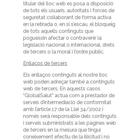
titular del lloc web es posa a disposició
de tots els usuaris, autoritats i forces de
seguretat col·laborant de forma activa
en la retirada o, en si s’escau, el bloqueig
de tots aquells continguts que
poguessin afectar o contravenir la
legislació nacional o internacional, drets
de tercers o la moral i l’ordre públic.
Enllaços de tercers
Els enllaços continguts al nostre lloc
web poden adreçar també a continguts
web de tercers. En aquests casos
“GlobalSalut” actua com a prestador de
serveis d’intermediació de conformitat
amb l’article 17 de la Llei 34/2002 i
només serà responsable dels continguts
i serveis subministrats a les pàgines web
de tercers en la mesura que tingui
coneixement efectiu de la il·licitud i no