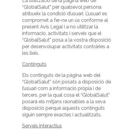
La utilització de la pàgina web de
“GlobalSalut” per qualsevol persona
atribueix la condició d’usuari. L’usuari es
compromet a fer-ne un ús conforme al
present Avís Legal i a no utilitzar la
informació, activitats i serveis que el
“GlobalSalut” posa a la vostra disposició
per desenvolupar activitats contràries a
les lleis.
Continguts
Els continguts de la pàgina web del
“GlobalSalut” són posats a disposició de
l’usuari com a informació pròpia i de
tercers, per la qual cosa el “GlobalSalut”
posarà els mitjans raonables a la seva
disposició perquè aquests continguts
siguin sempre exactes i actualitzats.
Serveis interactius