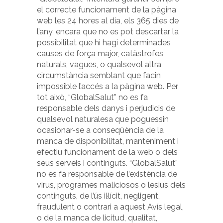
el correcte funcionament de la pàgina
web les 24 hores al dia, els 365 dies de
l’any, encara que no es pot descartar la
possibilitat que hi hagi determinades
causes de força major, catàstrofes
naturals, vagues, o qualsevol altra
circumstància semblant que facin
impossible l’accés a la pàgina web. Per
tot això, “GlobalSalut” no es fa
responsable dels danys i perjudicis de
qualsevol naturalesa que poguessin
ocasionar-se a conseqüència de la
manca de disponibilitat, manteniment i
efectiu funcionament de la web o dels
seus serveis i continguts. “GlobalSalut”
no es fa responsable de l’existència de
virus, programes maliciosos o lesius dels
continguts, de l’ús il·lícit, negligent,
fraudulent o contrari a aquest Avís legal,
o de la manca de licitud, qualitat,