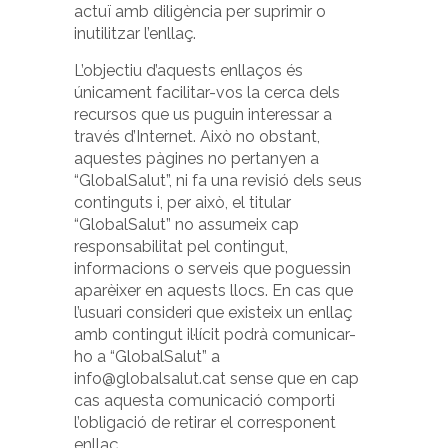
actuï amb diligència per suprimir o
inutilitzar l’enllaç.
L’objectiu d’aquests enllaços és
únicament facilitar-vos la cerca dels
recursos que us puguin interessar a
través d’Internet. Això no obstant,
aquestes pàgines no pertanyen a
“GlobalSalut”, ni fa una revisió dels seus
continguts i, per això, el titular
“GlobalSalut” no assumeix cap
responsabilitat pel contingut,
informacions o serveis que poguessin
aparèixer en aquests llocs. En cas que
l’usuari consideri que existeix un enllaç
amb contingut il·lícit podrà comunicar-
ho a “GlobalSalut” a
info@globalsalut.cat sense que en cap
cas aquesta comunicació comporti
l’obligació de retirar el corresponent
enllaç.