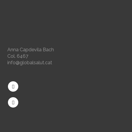
Anna Capdevila Bach
Col. 6467
info@globalsalut.cat