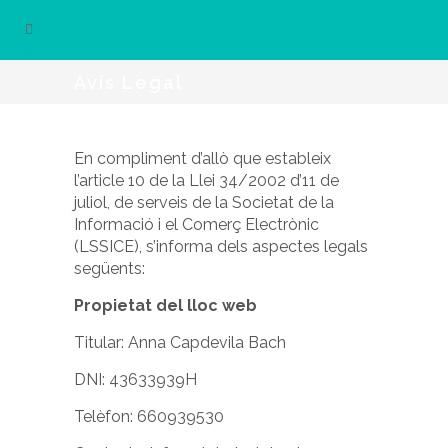
Avís Legal
En compliment d’allò que estableix
l’article 10 de la Llei 34/2002 d’11 de
juliol, de serveis de la Societat de la
Informació i el Comerç Electrònic
(LSSICE), s’informa dels aspectes legals
següents:
Propietat del lloc web
Titular: Anna Capdevila Bach
DNI: 43633939H
Telèfon: 660939530