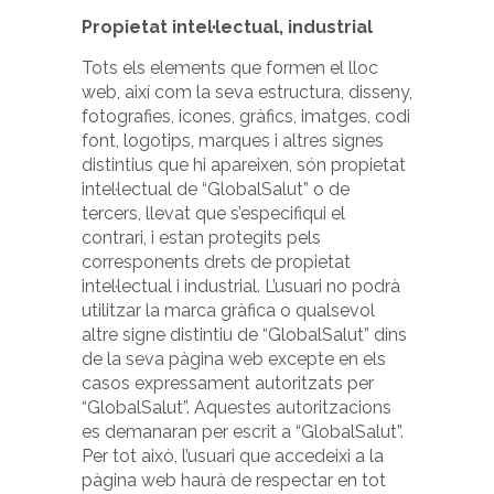
Propietat intel·lectual, industrial
Tots els elements que formen el lloc
web, així com la seva estructura, disseny,
fotografies, icones, gràfics, imatges, codi
font, logotips, marques i altres signes
distintius que hi apareixen, són propietat
intel·lectual de “GlobalSalut” o de
tercers, llevat que s’especifiqui el
contrari, i estan protegits pels
corresponents drets de propietat
intel·lectual i industrial. L’usuari no podrà
utilitzar la marca gràfica o qualsevol
altre signe distintiu de “GlobalSalut” dins
de la seva pàgina web excepte en els
casos expressament autoritzats per
“GlobalSalut”. Aquestes autoritzacions
es demanaran per escrit a “GlobalSalut”.
Per tot això, l’usuari que accedeixi a la
pàgina web haurà de respectar en tot