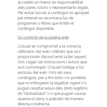
accedeix un menor és responsabilitat
dels pares, tutors o representants legals.
Per evitar l’accés a contingut no apropiat
per internet es recomana l’ús de
programes o filtres que limitin el
contingut disponible.
Ús correcte de la pàgina web
L’Usuari es compromet a la correcta
utilització del web i utilitats que se li
proporcionin d’acord amb la llei, aquest
Avís Legal i les instruccions i avisos que
se li comuniquin. L’Usuari s’obliga a l’ús
exclusiu del web i tots els seus
continguts, per a fins lícits i no prohibits
que no infringeixin la legalitat vigent i/o
puguin resultar lesius dels drets legítims
de “GlobalSalut”, i/o que puguin causar
qualsevol dany o perjudici de manera
directa o indirecta.